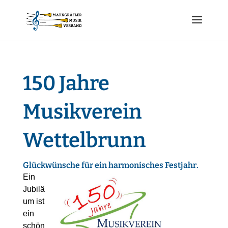
150 Jahre
Musikverein
Wettelbrunn
Glückwünsche für ein harmonisches Festjahr.
Ein
Jubilä
um ist
ein
schön