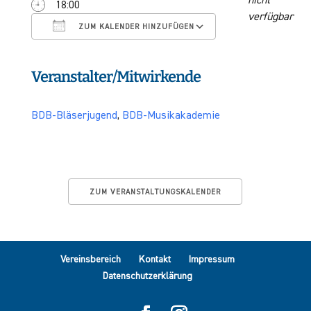
nicht
18:00
ICS herunterladen
Google Kalender
verfügbar
ZUM KALENDER HINZUFÜGEN
Veranstalter/Mitwirkende
BDB-Bläserjugend
,
BDB-Musikakademie
ZUM VERANSTALTUNGSKALENDER
Vereinsbereich
Kontakt
Impressum
Datenschutzerklärung