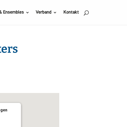
 & Ensembles
Verband
Kontakt
ters
Office 365
Outlook Live
ngen