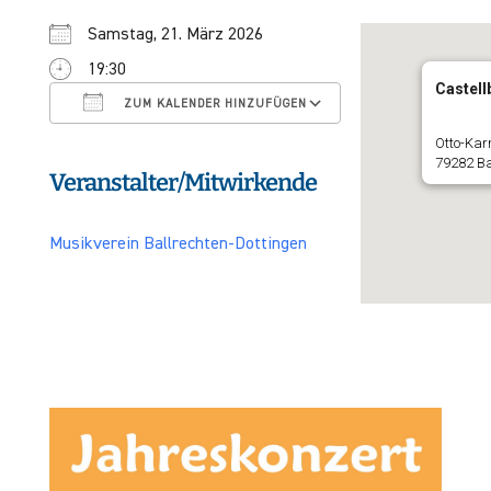
Samstag, 21. März 2026
19:30
ICS herunterladen
Google Kalender
Castell
ZUM KALENDER HINZUFÜGEN
Otto-Kar
79282 Ba
Veranstalter/Mitwirkende
Musikverein Ballrechten-Dottingen