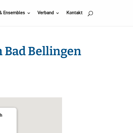
 & Ensembles
Verband
Kontakt
n Bad Bellingen
Office 365
Outlook Live
ch