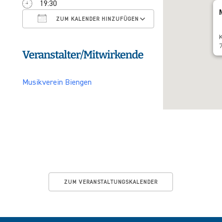
19:30
ICS herunterladen
Google Kalender
ZUM KALENDER HINZUFÜGEN
K
Veranstalter/Mitwirkende
Musikverein Biengen
ZUM VERANSTALTUNGSKALENDER