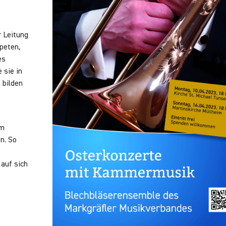
r Leitung
peten,
es
 sie in
 bilden
e
em
n. So
 auf sich