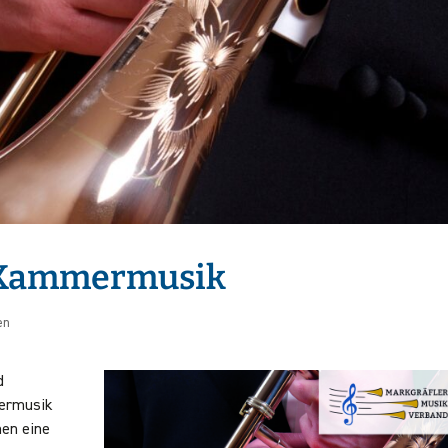
t Kammermusik
en
d
sermusik
hen eine