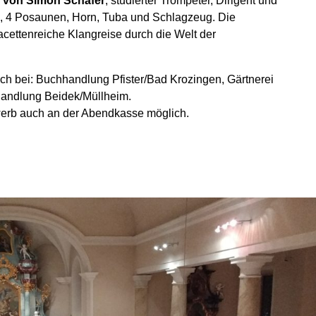
 von Simon Schäfer
, studierter Trompeter, Dirigent und
n, 4 Posaunen, Horn, Tuba und Schlagzeug. Die
cettenreiche Klangreise durch die Welt der
lich bei: Buchhandlung Pfister/Bad Krozingen, Gärtnerei
handlung Beidek/Müllheim.
werb auch an der Abendkasse möglich.